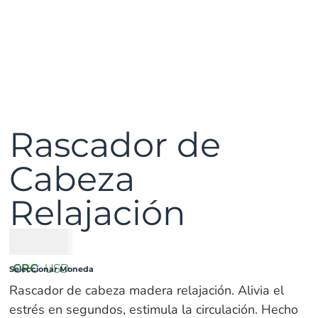
Rascador de
Cabeza
Relajación
₡
1500
CRC
USD
Seleccionar Moneda
Rascador de cabeza madera relajación. Alivia el
estrés en segundos, estimula la circulación. Hecho