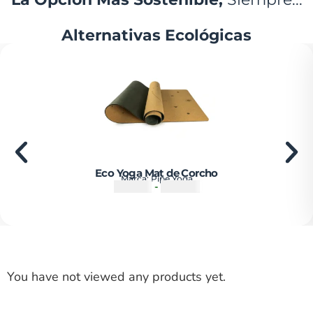
Alternativas Ecológicas
Eco Yoga Mat de Corcho
Marca:
Pipe Yoga
₡
55500
-
₡
67500
You have not viewed any products yet.