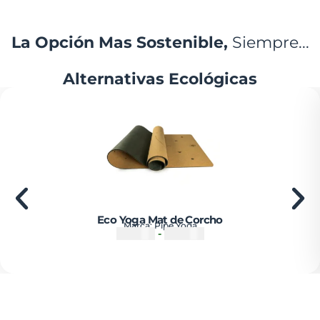
La Opción Mas Sostenible,
Siempre...
Alternativas Ecológicas
Eco Yoga Mat de Corcho
Marca:
Pipe Yoga
₡
55500
-
₡
67500