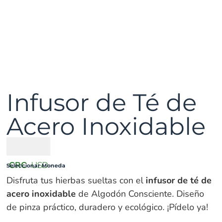
Infusor de Té de
Acero Inoxidable
₡
1500
CRC
USD
Seleccionar Moneda
Disfruta tus hierbas sueltas con el
infusor de té de
acero inoxidable
de Algodón Consciente. Diseño
de pinza práctico, duradero y ecológico. ¡Pídelo ya!