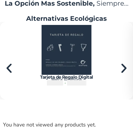
La Opción Mas Sostenible,
Siempre...
Alternativas Ecológicas
Tarjeta de Regalo Digital
Marca:
Ecomuna
₡
10000
-
₡
100000
You have not viewed any products yet.