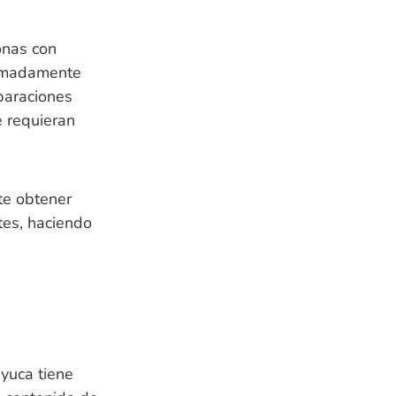
onas con
remadamente
eparaciones
e requieran
te obtener
tes, haciendo
 yuca tiene