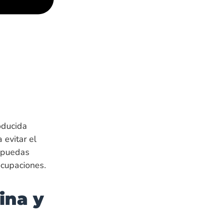
oducida
 evitar el
e puedas
ocupaciones.
ina y