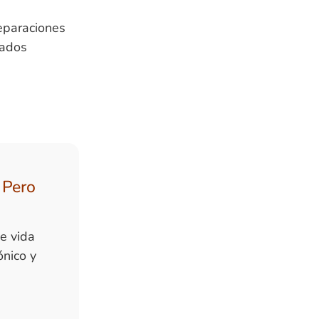
reparaciones
tados
 Pero
e vida
ónico y