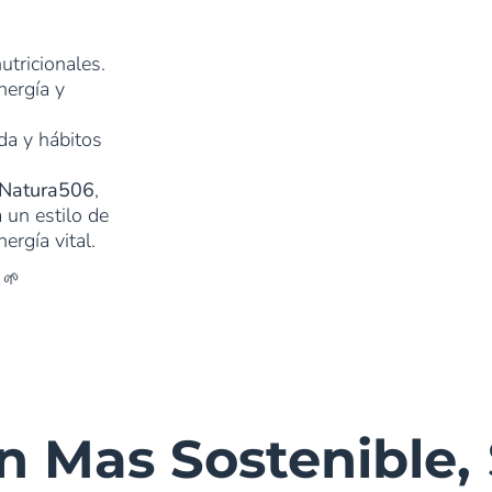
tricionales.
nergía y
da y hábitos
 Natura506
,
 un estilo de
ergía vital.
🌱
n Mas Sostenible,