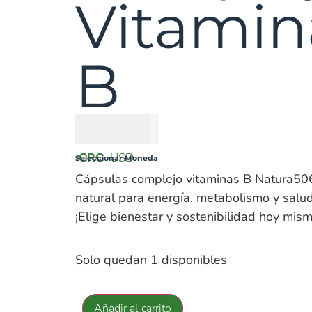
Vitamin
B
₡
9000
CRC
USD
Seleccionar Moneda
Cápsulas complejo vitaminas B Natura50
natural para energía, metabolismo y salud
¡Elige bienestar y sostenibilidad hoy mism
Solo quedan 1 disponibles
Añadir al carrito