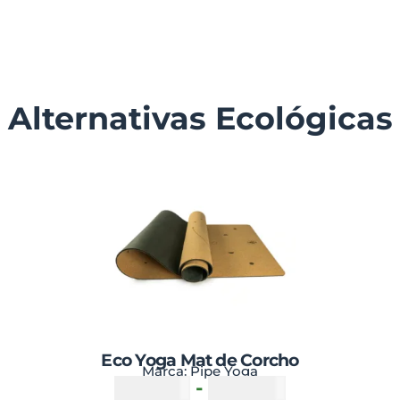
Alternativas Ecológicas
Eco Yoga Mat de Corcho
Marca:
Pipe Yoga
₡
55500
-
₡
67500