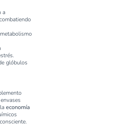
n a
, combatiendo
l metabolismo
n
strés.
de glóbulos
uplemento
n envases
 la
economía
uímicos
consciente.