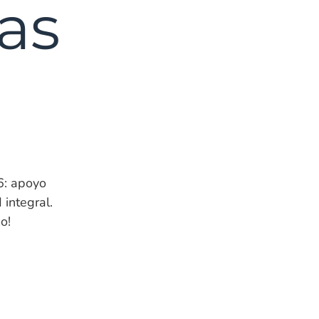
as
6: apoyo
 integral.
o!