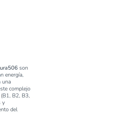
ura506
son
n energía,
n una
este complejo
 (B1, B2, B3,
 y
ento del