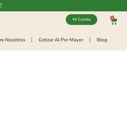
!
0
Mi Cuenta
re Nosotros
Cotizar Al Por Mayor
Blog