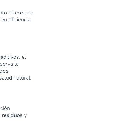
nto ofrece una
e en
eficiencia
aditivos, el
serva la
cios
salud natural.
ción
 residuos
y