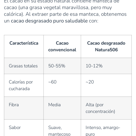
El cacao en su estado natural contiene manteca de
cacao (una grasa vegetal maravillosa, pero muy
calórica). Al extraer parte de esa manteca, obtenemos
un
cacao desgrasado puro saludable
con:
Característica
Cacao
Cacao desgrasado
convencional
Natura506
Grasas totales
50-55%
10-12%
Calorías por
~60
~20
cucharada
Fibra
Media
Alta (por
concentración)
Sabor
Suave,
Intenso, amargo-
mantecoso
puro