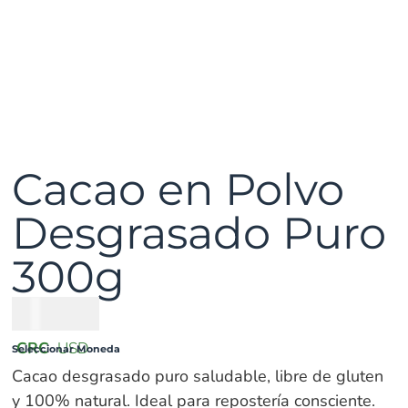
Cacao en Polvo
Desgrasado Puro
300g
₡
3900
CRC
USD
Seleccionar Moneda
Cacao desgrasado puro saludable, libre de gluten
y 100% natural. Ideal para repostería consciente.