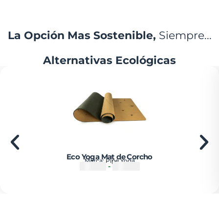
La Opción Mas Sostenible,
Siempre...
Alternativas Ecológicas
Eco Yoga Mat de Corcho
Marca:
Pipe Yoga
₡
55500
-
₡
67500