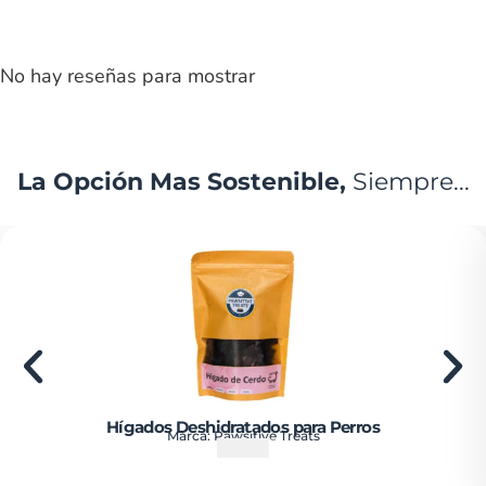
No hay reseñas para mostrar
La Opción Mas Sostenible,
Siempre...
Hígados Deshidratados para Perros
Marca:
Pawsitive Treats
₡
4300