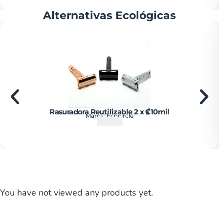
Alternativas Ecológicas
Rasuradora Reutilizable 2 x ₡10mil
Marca:
Ecocircle
₡
15000
You have not viewed any products yet.