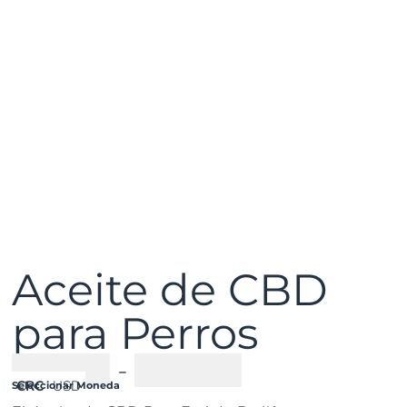
Aceite de CBD
para Perros
₡
18500
-
₡
30000
CRC
USD
Seleccionar Moneda