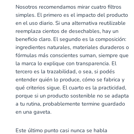
l
C
r
C
E
n
E
e
n
:
e
e
o
o
l
t
l
Nosotros recomendamos mirar cuatro filtros
r
C
E
n
m
r
r
e
a
e
o
l
t
e
n
n
m
l
m
r
e
a
simples. El primero es el impacto del producto
n
e
e
e
H
e
n
m
l
t
r
r
n
e
n
e
e
H
en el uso diario. Si una alternativa reutilizable
a
t
r
t
r
n
e
l
a
b
a
t
r
H
reemplaza cientos de desechables, hay un
l
s
l
a
b
e
₡
H
H
l
s
r
e
e
₡
beneficio claro. El segundo es la composición:
H
1
b
r
r
e
s
1
b
b
r
2
ingredientes naturales, materiales duraderos o
₡
s
s
b
2
₡
₡
5
s
1
fórmulas más conscientes suman, siempre que
₡
5
1
1
0
2
1
la marca lo explique con transparencia. El
0
2
2
0
5
2
0
5
5
tercero es la trazabilidad, o sea, si podés
0
5
0
0
0
entender quién lo produce, cómo se fabrica y
0
0
0
qué criterios sigue. El cuarto es la practicidad,
0
porque si un producto sostenible no se adapta
a tu rutina, probablemente termine guardado
en una gaveta.
Este último punto casi nunca se habla