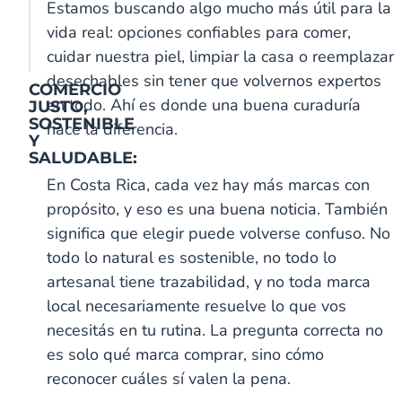
Estamos buscando algo mucho más útil para la
vida real: opciones confiables para comer,
cuidar nuestra piel, limpiar la casa o reemplazar
desechables sin tener que volvernos expertos
COMERCIO
en todo. Ahí es donde una buena curaduría
JUSTO,
SOSTENIBLE
hace la diferencia.
Y
SALUDABLE:
En Costa Rica, cada vez hay más marcas con
propósito, y eso es una buena noticia. También
significa que elegir puede volverse confuso. No
todo lo natural es sostenible, no todo lo
artesanal tiene trazabilidad, y no toda marca
local necesariamente resuelve lo que vos
necesitás en tu rutina. La pregunta correcta no
S
S
C
P
V
I
S
M
T
E
B
R
a
a
u
e
a
n
h
e
u
x
a
e
es solo qué marca comprar, sino cómo
l
z
r
t
i
f
i
l
r
t
c
i
M
o
c
a
n
u
l
e
k
r
o
s
reconocer cuáles sí valen la pena.
a
n
u
l
i
s
a
n
e
a
p
h
r
a
m
o
l
i
j
a
y
c
a
i