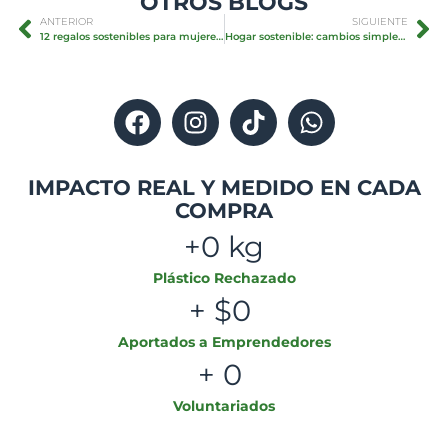
OTROS BLOGS
ANTERIOR
SIGUIENTE
12 regalos sostenibles para mujeres que sí usan
Hogar sostenible: cambios simples que sí suman
IMPACTO REAL Y MEDIDO EN CADA
COMPRA
+
0
 kg
Plástico Rechazado
+ $
0
Aportados a Emprendedores
+ 
0
Voluntariados