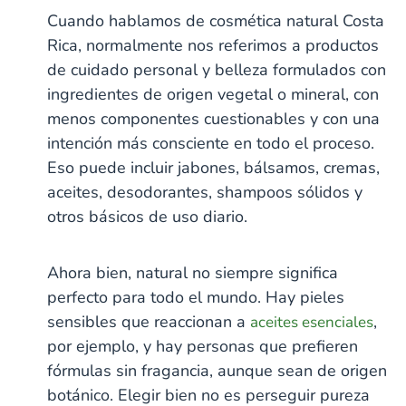
l
C
r
C
E
n
E
e
n
:
e
e
o
o
l
t
l
Cuando hablamos de cosmética natural Costa
r
C
E
n
m
r
r
e
a
e
o
l
t
e
n
n
m
l
m
r
e
a
Rica, normalmente nos referimos a productos
n
e
e
e
H
e
n
m
l
t
r
r
n
e
n
e
e
H
de cuidado personal y belleza formulados con
a
t
r
t
r
n
e
l
a
b
a
t
r
H
ingredientes de origen vegetal o mineral, con
l
s
l
a
b
e
₡
H
H
l
s
r
e
e
₡
menos componentes cuestionables y con una
H
1
b
r
r
e
s
1
b
b
r
2
intención más consciente en todo el proceso.
₡
s
s
b
2
₡
₡
5
s
1
Eso puede incluir jabones, bálsamos, cremas,
₡
5
1
1
0
2
1
aceites, desodorantes, shampoos sólidos y
0
2
2
0
5
2
0
5
5
otros básicos de uso diario.
0
5
0
0
0
0
0
0
0
Ahora bien, natural no siempre significa
perfecto para todo el mundo. Hay pieles
sensibles que reaccionan a
,
aceites esenciales
por ejemplo, y hay personas que prefieren
fórmulas sin fragancia, aunque sean de origen
botánico. Elegir bien no es perseguir pureza