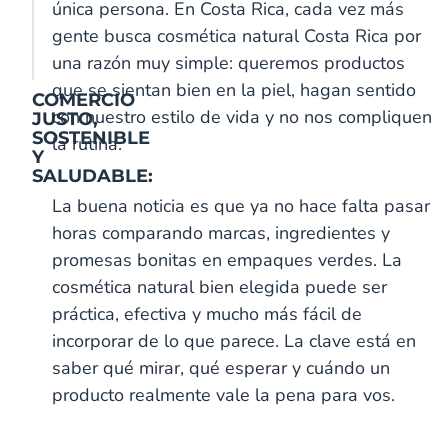
única persona. En Costa Rica, cada vez más
gente busca cosmética natural Costa Rica por
una razón muy simple: queremos productos
que se sientan bien en la piel, hagan sentido
COMERCIO
con nuestro estilo de vida y no nos compliquen
JUSTO,
SOSTENIBLE
la rutina.
Y
SALUDABLE:
La buena noticia es que ya no hace falta pasar
horas comparando marcas, ingredientes y
promesas bonitas en empaques verdes. La
cosmética natural bien elegida puede ser
práctica, efectiva y mucho más fácil de
incorporar de lo que parece. La clave está en
saber qué mirar, qué esperar y cuándo un
S
S
C
P
V
I
S
M
T
E
B
R
a
a
u
e
a
n
h
e
u
x
a
e
producto realmente vale la pena para vos.
l
z
r
t
i
f
i
l
r
t
c
i
M
o
c
a
n
u
l
e
k
r
o
s
a
n
u
l
i
s
a
n
e
a
p
h
r
a
m
o
l
i
j
a
y
c
a
i