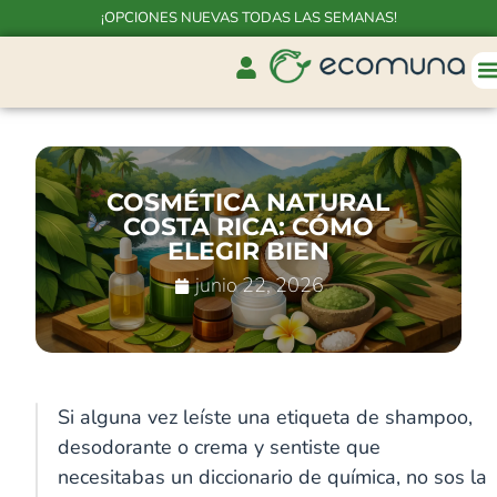
¡OPCIONES NUEVAS TODAS LAS SEMANAS!
COSMÉTICA NATURAL
COSTA RICA: CÓMO
ELEGIR BIEN
junio 22, 2026
Si alguna vez leíste una etiqueta de shampoo,
De
desodorante o crema y sentiste que
nidos
necesitabas un diccionario de química, no sos la