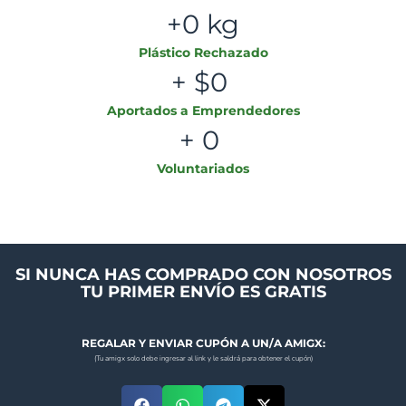
+
0
 kg
Plástico Rechazado
+ $
0
Aportados a Emprendedores
+ 
0
Voluntariados
SI NUNCA HAS COMPRADO CON NOSOTROS
TU PRIMER ENVÍO ES GRATIS
REGALAR Y ENVIAR CUPÓN A UN/A AMIGX:
(Tu amigx solo debe ingresar al link y le saldrá para obtener el cupón)