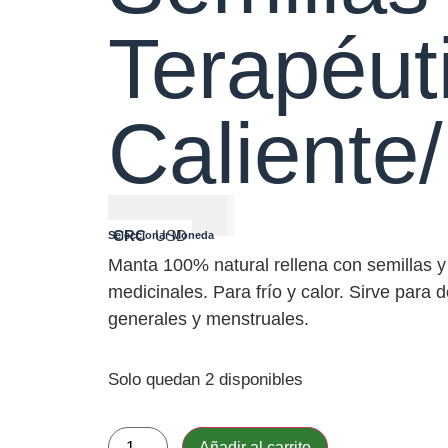
Terapéut
Caliente/
₡
10900
CRC
USD
Seleccionar Moneda
Manta 100% natural rellena con semillas y
medicinales. Para frío y calor. Sirve para 
generales y menstruales.
Solo quedan 2 disponibles
Añadir al carrito