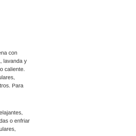
lena con
, lavanda y
o caliente.
lares,
tros. Para
elajantes,
das o enfriar
ulares,