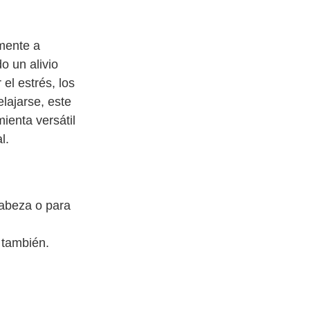
mente a
o un alivio
el estrés, los
lajarse, este
ienta versátil
l.
abeza o para
 también.