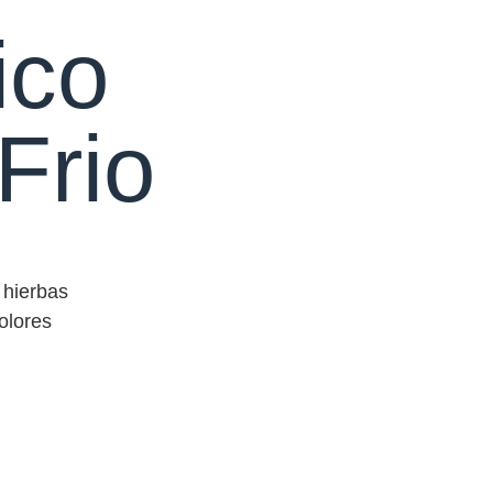
ico
Frio
 hierbas
dolores