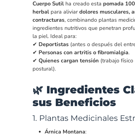
Cuerpo Sutil
ha creado esta
pomada 10
herbal
para aliviar
dolores musculares, ar
contracturas
, combinando plantas medici
ingredientes nutritivos que penetran pro
la piel. Ideal para:
✔
Deportistas
(antes o después del entr
✔
Personas con artritis o fibromialgia
.
✔
Quienes cargan tensión
(trabajo físico
postural).
🌿 Ingredientes C
sus Beneficios
1. Plantas Medicinales Estr
Árnica Montana
: