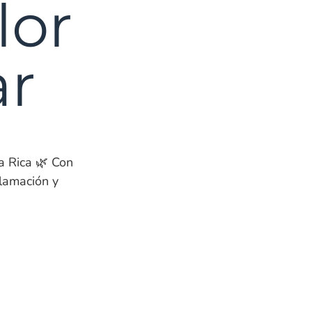
lor
ar
a Rica 🌿 Con
flamación y