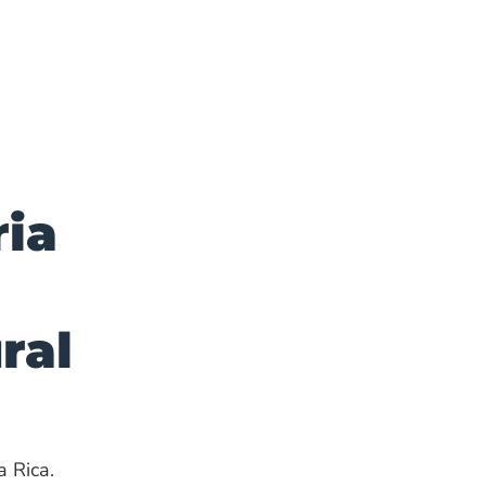
ria
ral
 Rica.