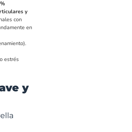
0%
ticulares y
nales con
fundamente en
enamiento).
 o estrés
lave y
ella