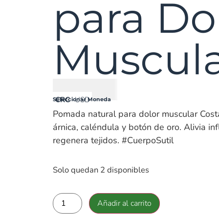
para Do
Muscul
₡
14900
CRC
USD
Seleccionar Moneda
Pomada natural para dolor muscular Cost
árnica, caléndula y botón de oro. Alivia in
regenera tejidos. #CuerpoSutil
Solo quedan 2 disponibles
Añadir al carrito