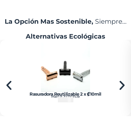
La Opción Mas Sostenible,
Siempre...
Alternativas Ecológicas
Rasuradora Reutilizable 2 x ₡10mil
Marca:
Ecocircle
₡
15000