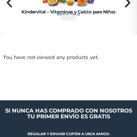
Kindervital – Vitaminas y Calcio para Niñxs
Marca:
Salus
₡
14500
You have not viewed any products yet.
SI NUNCA HAS COMPRADO CON NOSOTROS
TU PRIMER ENVÍO ES GRATIS
REGALAR Y ENVIAR CUPÓN A UN/A AMIGX: