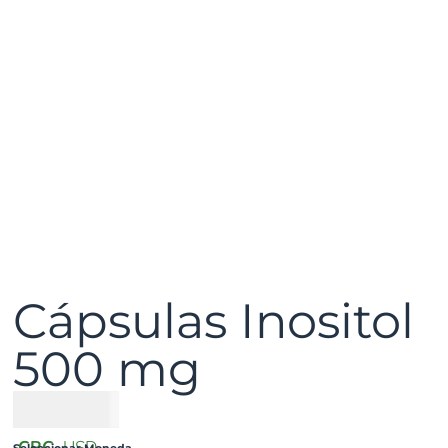
Cápsulas Inositol
500 mg
₡
15500
CRC
USD