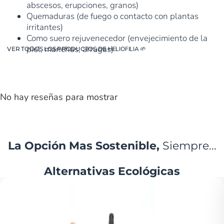
abscesos, erupciones, granos)
Quemaduras (de fuego o contacto con plantas
irritantes)
Como suero rejuvenecedor (envejecimiento de la
piel, manchas, arrugas)
VER TODOS LOS PRODUCTOS DE
HELIOFILIA
🌱
No hay reseñas para mostrar
La Opción Mas Sostenible,
Siempre...
Alternativas Ecológicas