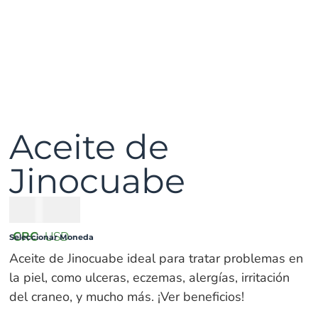
Aceite de
Jinocuabe
₡
11500
CRC
USD
Seleccionar Moneda
Aceite de Jinocuabe ideal para tratar problemas en
la piel, como ulceras, eczemas, alergías, irritación
del craneo, y mucho más. ¡Ver beneficios!