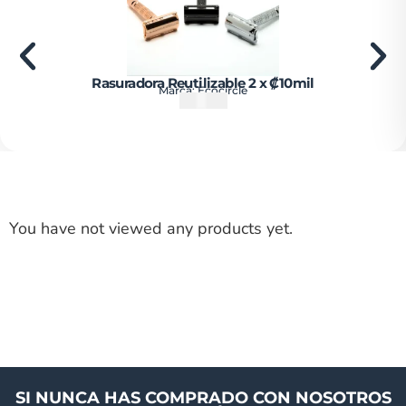
Rasuradora Reutilizable 2 x ₡10mil
Marca:
Ecocircle
₡
15000
You have not viewed any products yet.
SI NUNCA HAS COMPRADO CON NOSOTROS